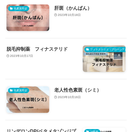
肝斑（かんぱん）
色素異常症
2023年10月18日
脱毛抑制薬 フィナステリド
フィナステリド（プロペシア）
2023年10月17日
老人性色素斑（シミ）
色素異常症
2023年10月16日
リンデロンDP(ベタメタゾンジプ
治療薬