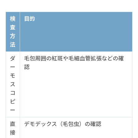
検
目的
査
方
法
ダ
毛包周囲の紅斑や毛細血管拡張などの確
ー
認
モ
ス
コ
ピ
ー
直
デモデックス（毛包虫）の確認
接