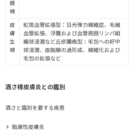
鏡
検
皮
紅斑血管拡張型：日光弾力線維症、毛細
膚
血管拡張、浮腫および血管周囲リンパ組
生
織球浸潤など丘疹膿疱型：毛包への好中
検
球浸潤、皮脂腺の過形成、線維化および
毛包の拡張など
酒さ様皮膚炎との鑑別
酒さと鑑別を要する疾患
脂漏性皮膚炎