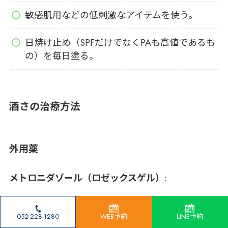
敏感肌用などの低刺激なアイテムを使う。
日焼け止め（SPFだけでなくPAも高値であるも
の）を毎日塗る。
酒さの治療方法
外用薬
メトロニダゾール（ロゼックスゲル）
:
寄生虫に対する作用と抗炎症作用を持ちあわせて
052-228-1280
WEB予約
LINE予約