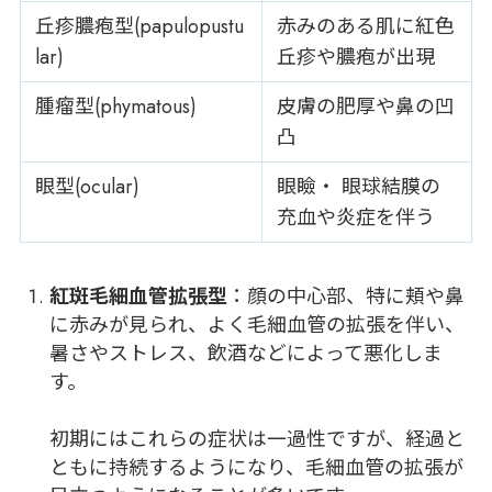
丘疹膿疱型(papulopustu
赤みのある肌に紅色
lar)
丘疹や膿疱が出現
腫瘤型(phymatous)
皮膚の肥厚や鼻の凹
凸
眼型(ocular)
眼瞼・ 眼球結膜の
充血や炎症を伴う
紅斑毛細血管拡張型
：顔の中心部、特に頬や鼻
に赤みが見られ、よく毛細血管の拡張を伴い、
暑さやストレス、飲酒などによって悪化しま
す。
初期にはこれらの症状は一過性ですが、経過と
ともに持続するようになり、毛細血管の拡張が