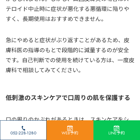
テロイド中止時に症状が悪化する悪循環に陥りや
すく、長期使用はおすすめできません。
急にやめると症状がぶり返すことがあるため、皮
膚科医の指導のもとで段階的に減量するのが安全
です。自己判断での使用を続けている方は、一度皮
膚科で相談してみてください。
低刺激のスキンケアで口周りの肌を保護する
口の周りのかぶれがあるときは、スキンケアをシ
ンプルにまとめるのが基本です。香料やアルコール
052-228-1280
WEB予約
LINE予約
を含まない低刺激の洗顔料と保湿剤を選び、口周