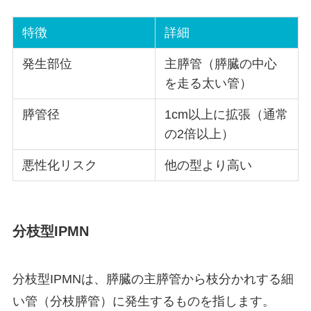
特徴
詳細
発生部位
主膵管（膵臓の中心
を走る太い管）
膵管径
1cm以上に拡張（通常
の2倍以上）
悪性化リスク
他の型より高い
分枝型IPMN
分枝型IPMNは、膵臓の主膵管から枝分かれする細
い管（分枝膵管）に発生するものを指します。