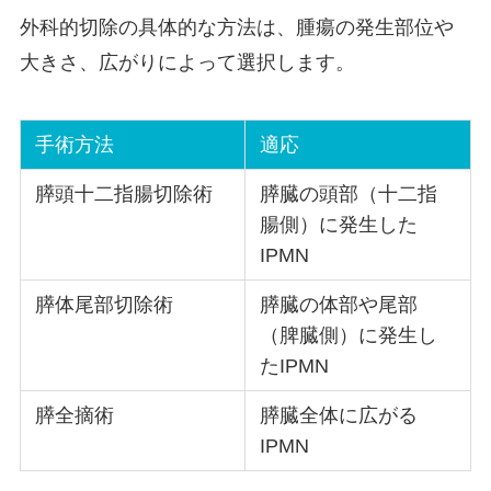
外科的切除の具体的な方法は、腫瘍の発生部位や
大きさ、広がりによって選択します。
手術方法
適応
膵頭十二指腸切除術
膵臓の頭部（十二指
腸側）に発生した
IPMN
膵体尾部切除術
膵臓の体部や尾部
（脾臓側）に発生し
たIPMN
膵全摘術
膵臓全体に広がる
IPMN