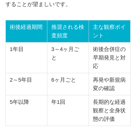
することが望ましいです。
術後経過期間
推奨される検
主な観察ポイ
査頻度
ント
1年目
3～4ヶ月ご
術後合併症の
と
早期発見と対
応
2～5年目
6ヶ月ごと
再発や新規病
変の確認
5年以降
年1回
長期的な経過
観察と全身状
態の評価