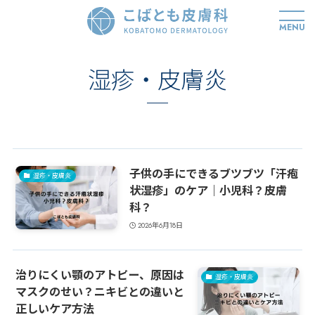
MENU
湿疹・皮膚炎
子供の手にできるブツブツ「汗疱
湿疹・皮膚炎
状湿疹」のケア｜小児科？皮膚
科？
2026年6月18日
治りにくい顎のアトピー、原因は
湿疹・皮膚炎
マスクのせい？ニキビとの違いと
正しいケア方法