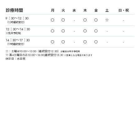
診療時間
月
火
水
木
金
土
日・祝
9：30〜12：30
〇
〇
-
〇
〇
☆
-
（12時最終受付）
12：30〜14：30
〇
〇
-
〇
〇
-
-
※完全予約制
14：30〜17：30
〇
〇
-
〇
〇
-
-
（17時最終受付）
☆：土曜は10:00〜13:00（最終受付12:30）
土曜日は完全予約制
☆:第4土曜日のみ10:00～16:00(最終受付15:30
※変更となる場合があります
休診日：水日祝