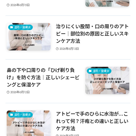
2026年6月15日
治りにくい股間・口の周りのアト
湿疹・皮膚炎
ピー｜部位別の原因と正しいスキ
ンケア方法
2026年6月13日
鼻の下や口周りの「ひげ剃り負
湿疹・皮膚炎
け」を防ぐ方法｜正しいシェービ
ングと保湿ケア
2026年6月12日
アトピーで手のひらに水泡が…こ
湿疹・皮膚炎
れって何？汗疱との違いと正しい
ケア方法
2026年5月27日