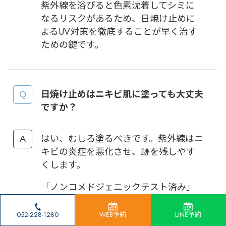
紫外線を浴びると色素沈着してシミに
なるリスクがあるため、日焼け止めに
よるUV対策を徹底することが早く治す
ための鍵です。
日焼け止めはニキビ肌に塗っても大丈夫
ですか？
はい、むしろ塗るべきです。紫外線はニ
キビの炎症を悪化させ、跡を残しやす
くします。
「ノンコメドジェニックテスト済み」
と表記された、油分の少ない日焼け止
めを選ぶと安心です。
052-228-1280
WEB予約
LINE予約