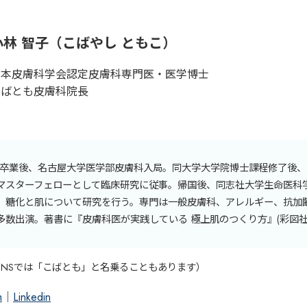
小林 智子（こばやし ともこ）
日本皮膚科学会認定皮膚科専門医・医学博士
こばとも皮膚科院長
大学卒業後、名古屋大学医学部皮膚科入局。同大学大学院博士課程修了後
マスターフェローとして臨床研究に従事。帰国後、同志社大学生命医科
、糖化と肌について研究を行う。専門は一般皮膚科、アレルギー、抗加
多数出演。著書に『皮膚科医が実践している 極上肌のつくり方』(彩図社
SNSでは「こばとも」と名乗ることもあります）
m
｜
Linkedin