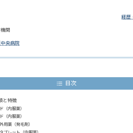
経歴
療機関
垣中央病院
目次
類と特徴
ド（内服薬）
ド（内服薬）
外用薬（発毛剤）
タブレット（内服薬）