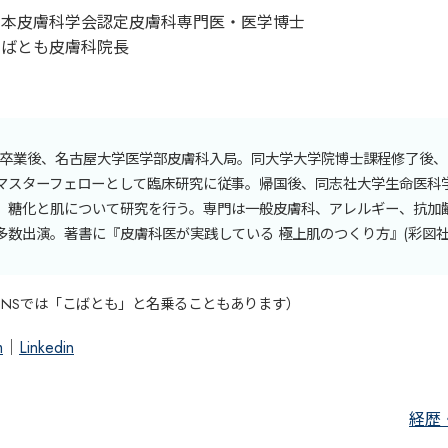
日本皮膚科学会認定皮膚科専門医・医学博士
こばとも皮膚科院長
大学卒業後、名古屋大学医学部皮膚科入局。同大学大学院博士課程修了後
マスターフェローとして臨床研究に従事。帰国後、同志社大学生命医科
、糖化と肌について研究を行う。専門は一般皮膚科、アレルギー、抗加
多数出演。著書に『皮膚科医が実践している 極上肌のつくり方』(彩図社
SNSでは「こばとも」と名乗ることもあります）
m
｜
Linkedin
経歴