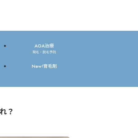
AGA治療
発毛・脱毛予防
New!育毛剤
れ？