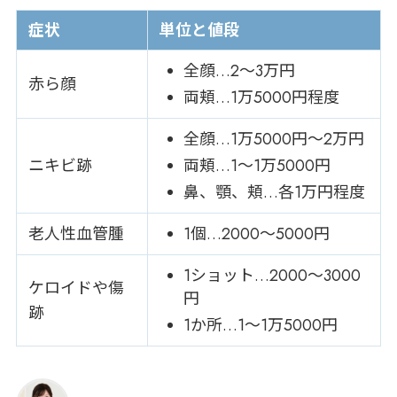
症状
単位と値段
全顔…2～3万円
赤ら顔
両頬…1万5000円程度
全顔…1万5000円～2万円
ニキビ跡
両頬…1～1万5000円
鼻、顎、頬…各1万円程度
老人性血管腫
1個…2000～5000円
1ショット…2000～3000
ケロイドや傷
円
跡
1か所…1～1万5000円