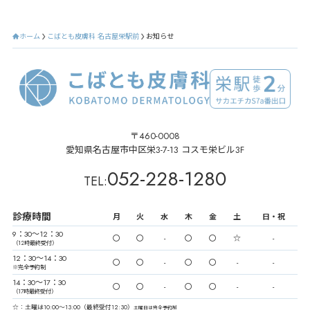
ホーム
こばとも皮膚科 名古屋栄駅前
お知らせ
〒460-0008
愛知県名古屋市中区栄3-7-13 コスモ栄ビル3F
052-228-1280
TEL:
診療時間
月
火
水
木
金
土
日・祝
9：30〜12：30
〇
〇
-
〇
〇
☆
-
（12時最終受付）
12：30〜14：30
〇
〇
-
〇
〇
-
-
※完全予約制
14：30〜17：30
〇
〇
-
〇
〇
-
-
（17時最終受付）
☆：土曜は10:00〜13:00（最終受付12:30）
土曜日は完全予約制