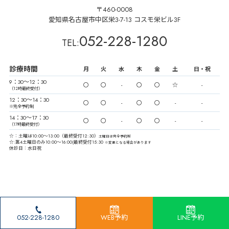
〒460-0008
愛知県名古屋市中区栄3-7-13 コスモ栄ビル3F
052-228-1280
TEL:
診療時間
月
火
水
木
金
土
日・祝
9：30〜12：30
〇
〇
-
〇
〇
☆
-
（12時最終受付）
12：30〜14：30
〇
〇
-
〇
〇
-
-
※完全予約制
14：30〜17：30
〇
〇
-
〇
〇
-
-
（17時最終受付）
☆：土曜は10:00〜13:00（最終受付12:30）
土曜日は完全予約制
☆:第4土曜日のみ10:00～16:00(最終受付15:30
※変更となる場合があります
休診日：水日祝
052-228-1280
WEB予約
LINE予約