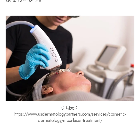
引用元：
https://www.usdermatologypartners.com/services/cosmetic-
dermatology/moxi-laser-treatment/