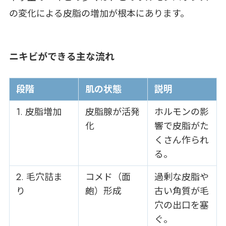
の変化による皮脂の増加が根本にあります。
ニキビができる主な流れ
段階
肌の状態
説明
1. 皮脂増加
皮脂腺が活発
ホルモンの影
化
響で皮脂がた
くさん作られ
る。
2. 毛穴詰ま
コメド（面
過剰な皮脂や
り
皰）形成
古い角質が毛
穴の出口を塞
ぐ。