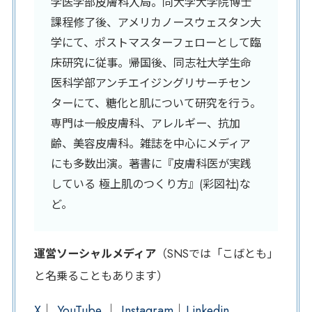
学医学部皮膚科入局。同大学大学院博士
課程修了後、アメリカノースウェスタン大
学にて、ポストマスターフェローとして臨
床研究に従事。帰国後、同志社大学生命
医科学部アンチエイジングリサーチセン
ターにて、糖化と肌について研究を行う。
専門は一般皮膚科、アレルギー、抗加
齢、美容皮膚科。雑誌を中心にメディア
にも多数出演。著書に『皮膚科医が実践
している 極上肌のつくり方』(彩図社)な
ど。
運営ソーシャルメディア
（SNSでは「こばとも」
と名乗ることもあります）
X
｜
YouTube
｜
Instagram
｜
Linkedin