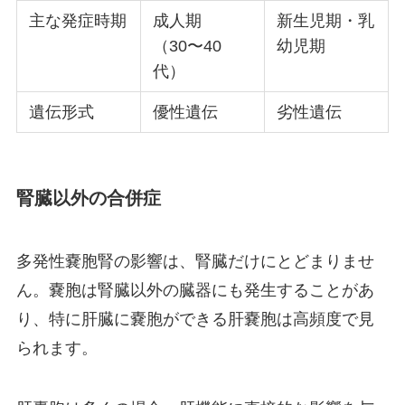
主な発症時期
成人期
新生児期・乳
（30〜40
幼児期
代）
遺伝形式
優性遺伝
劣性遺伝
腎臓以外の合併症
多発性嚢胞腎の影響は、腎臓だけにとどまりませ
ん。嚢胞は腎臓以外の臓器にも発生することがあ
り、特に肝臓に嚢胞ができる肝嚢胞は高頻度で見
られます。