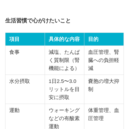
生活習慣で心がけたいこと
項目
具体的な内容
目的
食事
減塩、たんぱ
血圧管理、腎
く質制限（腎
臓への負担軽
機能による）
減
水分摂取
1日2.5〜3.0
嚢胞の増大抑
リットルを目
制
安に摂取
運動
ウォーキング
体重管理、血
などの有酸素
圧管理
運動