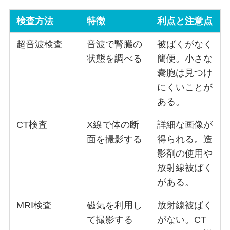
検査方法
特徴
利点と注意点
超音波検査
音波で腎臓の
被ばくがなく
状態を調べる
簡便。小さな
嚢胞は見つけ
にくいことが
ある。
CT検査
X線で体の断
詳細な画像が
面を撮影する
得られる。造
影剤の使用や
放射線被ばく
がある。
MRI検査
磁気を利用し
放射線被ばく
て撮影する
がない。CT