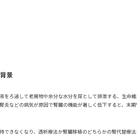
背景
液をろ過して老廃物や余分な水分を尿として排泄する、生命維
腎炎などの病気が原因で腎臓の機能が著しく低下すると、末期
持できなくなり、透析療法か腎臓移植のどちらかの腎代替療法