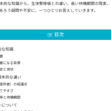
本的な知識から、生体腎移植との違い、長い待機期間の現実、
あろう疑問や不安に、一つひとつお答えしていきます。
目次
的な知識
要
要になる背景
史と現状
根本的な違い
提供者）の相違点
てやすさ
率と待機期間
ーについて