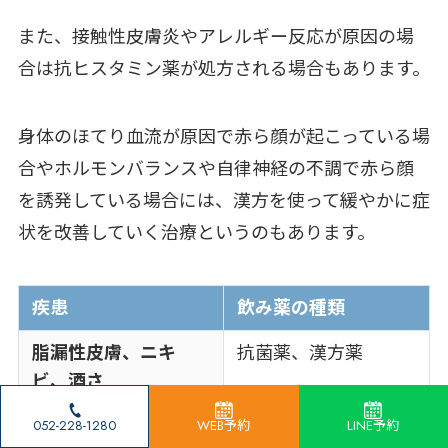
また、接触性皮膚炎やアレルギー反応が原因の場
合は抗ヒスタミン薬が処方される場合もあります。
身体のほてり血流が原因で赤ら顔が起こっている場
合やホルモンバランスや自律神経の不調で赤ら顔
を誘発している場合には、漢方を使って緩やかに症
状を改善していく治療というのもあります。
疾患
飲み薬の種類
脂漏性皮膚、ニキ
抗菌薬、漢方薬
ビ、酒さ
接触性皮膚炎、アト
抗菌薬、抗ヒスタミ
052-228-1280
WEB予約
LINE予約