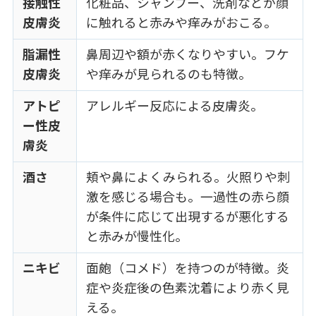
接触性
化粧品、シャンプー、洗剤などが顔
皮膚炎
に触れると赤みや痒みがおこる。
脂漏性
鼻周辺や額が赤くなりやすい。フケ
皮膚炎
や痒みが見られるのも特徴。
アトピ
アレルギー反応による皮膚炎。
ー性皮
膚炎
酒さ
頬や鼻によくみられる。火照りや刺
激を感じる場合も。一過性の赤ら顔
が条件に応じて出現するが悪化する
と赤みが慢性化。
ニキビ
面皰（コメド）を持つのが特徴。炎
症や炎症後の色素沈着により赤く見
える。