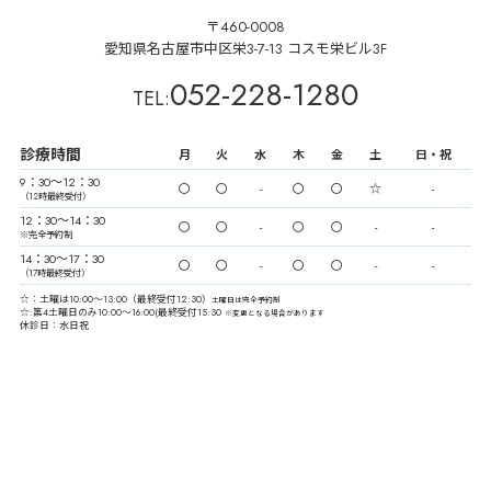
〒460-0008
愛知県名古屋市中区栄3-7-13 コスモ栄ビル3F
052-228-1280
TEL:
診療時間
月
火
水
木
金
土
日・祝
9：30〜12：30
〇
〇
-
〇
〇
☆
-
（12時最終受付）
12：30〜14：30
〇
〇
-
〇
〇
-
-
※完全予約制
14：30〜17：30
〇
〇
-
〇
〇
-
-
（17時最終受付）
☆：土曜は10:00〜13:00（最終受付12:30）
土曜日は完全予約制
☆:第4土曜日のみ10:00～16:00(最終受付15:30
※変更となる場合があります
休診日：水日祝